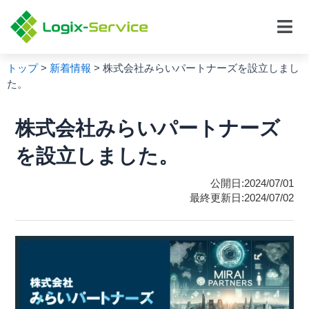
内
投
メ
容
稿
ニ
を
ナ
ュ
ス
ビ
ー
トップ
>
新着情報
>
株式会社みらいパートナーズを設立しまし
キ
ゲ
た。
ッ
ー
プ
シ
ョ
株式会社みらいパートナーズ
ン
を設立しました。
公開日:2024/07/01
最終更新日:2024/07/02